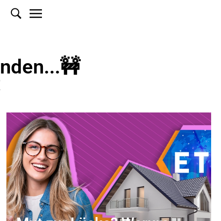
inden...🚧
!