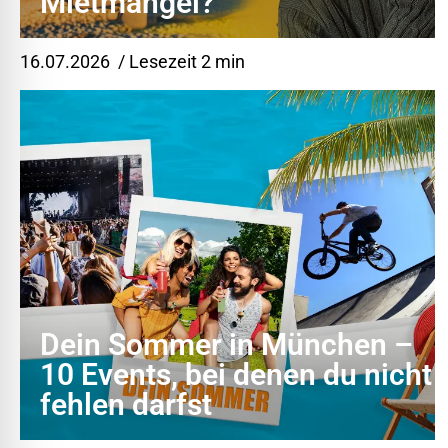
Mietmängel?
16.07.2026
/ Lesezeit 2 min
Dein Sommer in München –
10 Events, bei denen du nicht
fehlen darfst