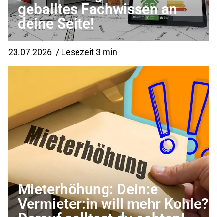
geballtes Fachwissen an
deine Seite!
23.07.2026
/ Lesezeit 3 min
Mieterhöhung: Dein:e
Vermieter:in will mehr Kohle?