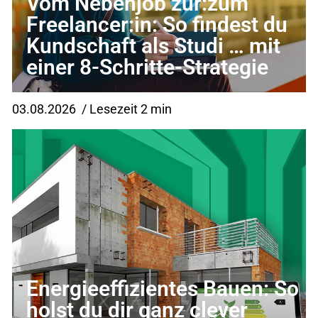
Vom Nebenjob zur:zum
Freelancer:in: So findest du
Kundschaft als Studi … mit
einer 8-Schritte-Strategie
03.08.2026
/ Lesezeit 2 min
Energieeffizientes Bauen: So
holst du dir ganz clever