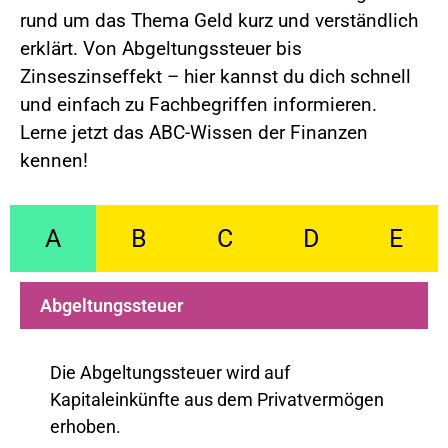
rund um das Thema Geld kurz und verständlich
eit
erklärt. Von Abgeltungssteuer bis
Zinseszinseffekt – hier kannst du dich schnell
und einfach zu Fachbegriffen informieren.
odus
Lerne jetzt das ABC-Wissen der Finanzen
kennen!
A
B
C
D
E
dus
Abgeltungssteuer
Die Abgeltungssteuer wird auf
Kapitaleinkünfte aus dem Privatvermögen
erhoben.