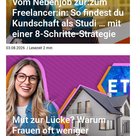
Vom Nebenjob zur:zum
Freelancer:in: So findest du
Kundschaft als Studi … mit
einer 8-Schritte-Strategie
03.08.2026
/ Lesezeit 2 min
Mut zur Lücke? Warum
Frauen oft weniger