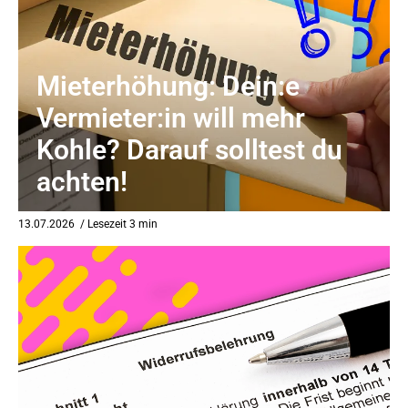
Mieterhöhung: Dein:e
Vermieter:in will mehr
Kohle? Darauf solltest du
achten!
13.07.2026
/ Lesezeit 3 min