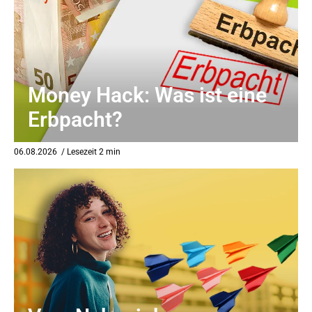
eit
odus
Money Hack: Was ist eine
Erbpacht?
06.08.2026
/ Lesezeit 2 min
dus