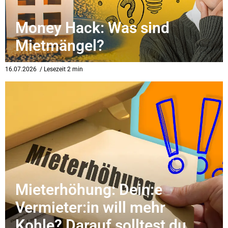
Money Hack: Was sind
Mietmängel?
16.07.2026
/ Lesezeit 2 min
Mieterhöhung: Dein:e
Vermieter:in will mehr
Kohle? Darauf solltest du