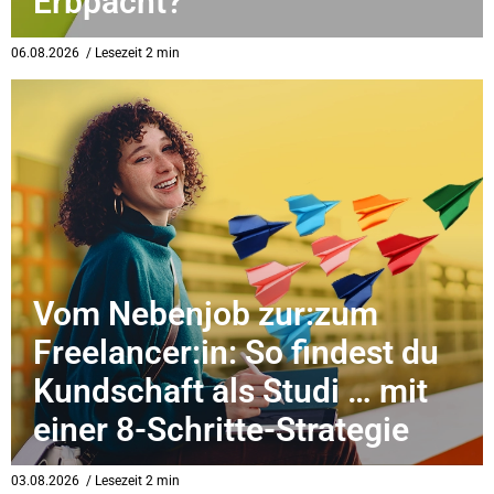
Erbpacht?
eit
06.08.2026
/ Lesezeit 2 min
odus
dus
Vom Nebenjob zur:zum
Freelancer:in: So findest du
Kundschaft als Studi … mit
einer 8-Schritte-Strategie
03.08.2026
/ Lesezeit 2 min