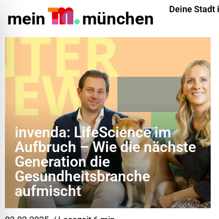
Deine Stadt 
mein
münchen
invenda: LifeScience im
Aufbruch – Wie die nächste
Generation die
Gesundheitsbranche
ehinderungsmodus
aufmischt