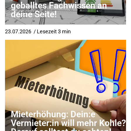
geballtes Fachwissen an
deine Seite!
23.07.2026
/ Lesezeit 3 min
Mieterhöhung: Dein:e
Vermieter:in will mehr Kohle?