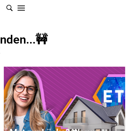
inden...🚧
!