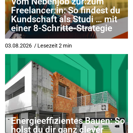
Vom Nebenjob zur:zum
Freelancer:in: So findest du
Kundschaft als Studi … mit
einer 8-Schritte-Strategie
03.08.2026
/ Lesezeit 2 min
Energieeffizientes Bauen: So
holst du dir ganz clever