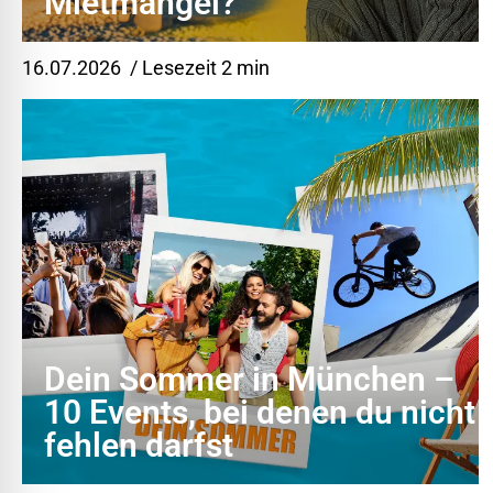
Mietmängel?
16.07.2026
/ Lesezeit 2 min
Dein Sommer in München –
10 Events, bei denen du nicht
fehlen darfst