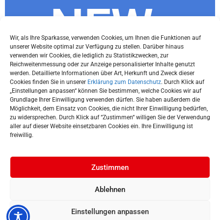
NEWs
Wir, als Ihre Sparkasse, verwenden Cookies, um Ihnen die Funktionen auf
unserer Website optimal zur Verfügung zu stellen. Darüber hinaus
Letter
verwenden wir Cookies, die lediglich zu Statistikzwecken, zur
Reichweitenmessung oder zur Anzeige personalisierter Inhalte genutzt
werden. Detaillierte Informationen über Art, Herkunft und Zweck dieser
Cookies finden Sie in unserer
Erklärung zum Datenschutz
. Durch Klick auf
„Einstellungen anpassen“ können Sie bestimmen, welche Cookies wir auf
Grundlage Ihrer Einwilligung verwenden dürfen. Sie haben außerdem die
Du willst immer die neuesten Tipps und
Möglichkeit, dem Einsatz von Cookies, die nicht Ihrer Einwilligung bedürfen,
Infos rund ums Thema Finanzen und
zu widersprechen. Durch Klick auf “Zustimmen“ willigen Sie der Verwendung
aller auf dieser Website einsetzbaren Cookies ein. Ihre Einwilligung ist
wissen, was in München gerade los ist?
freiwillig.
Jetzt subscriben!
Zustimmen
Ablehnen
© 2025 Stadtsparkasse München |
Impressum
|
Einstellungen anpassen
Barrierefreiheitserklärung
|
Datenschutz