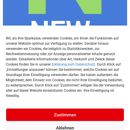
NEWs
Wir, als Ihre Sparkasse, verwenden Cookies, um Ihnen die Funktionen auf
unserer Website optimal zur Verfügung zu stellen. Darüber hinaus
Letter
verwenden wir Cookies, die lediglich zu Statistikzwecken, zur
Reichweitenmessung oder zur Anzeige personalisierter Inhalte genutzt
werden. Detaillierte Informationen über Art, Herkunft und Zweck dieser
Cookies finden Sie in unserer
Erklärung zum Datenschutz
. Durch Klick auf
„Einstellungen anpassen“ können Sie bestimmen, welche Cookies wir auf
Grundlage Ihrer Einwilligung verwenden dürfen. Sie haben außerdem die
Du willst immer die neuesten Tipps und
Möglichkeit, dem Einsatz von Cookies, die nicht Ihrer Einwilligung bedürfen,
Infos rund ums Thema Finanzen und
zu widersprechen. Durch Klick auf “Zustimmen“ willigen Sie der Verwendung
aller auf dieser Website einsetzbaren Cookies ein. Ihre Einwilligung ist
wissen, was in München gerade los ist?
freiwillig.
Jetzt subscriben!
Zustimmen
Ablehnen