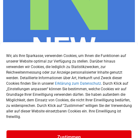
NEWs
Wir, als Ihre Sparkasse, verwenden Cookies, um Ihnen die Funktionen auf
unserer Website optimal zur Verfügung zu stellen. Darüber hinaus
Letter
verwenden wir Cookies, die lediglich zu Statistikzwecken, zur
Reichweitenmessung oder zur Anzeige personalisierter Inhalte genutzt
werden. Detaillierte Informationen über Art, Herkunft und Zweck dieser
Cookies finden Sie in unserer
Erklärung zum Datenschutz
. Durch Klick auf
„Einstellungen anpassen“ können Sie bestimmen, welche Cookies wir auf
Grundlage Ihrer Einwilligung verwenden dürfen. Sie haben außerdem die
Du willst immer die neuesten Tipps und
Möglichkeit, dem Einsatz von Cookies, die nicht Ihrer Einwilligung bedürfen,
Infos rund ums Thema Finanzen und
zu widersprechen. Durch Klick auf “Zustimmen“ willigen Sie der Verwendung
aller auf dieser Website einsetzbaren Cookies ein. Ihre Einwilligung ist
wissen, was in München gerade los ist?
freiwillig.
Jetzt subscriben!
Zustimmen