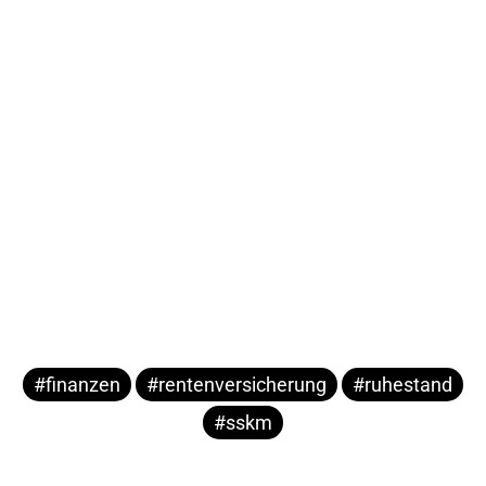
#finanzen
#rentenversicherung
#ruhestand
#sskm