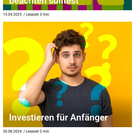
beachten solltest
eit
15.04.2025
/ Lesezeit 3 min
odus
dus
Investieren für Anfänger
30.08.2024
/ Lesezeit 2 min