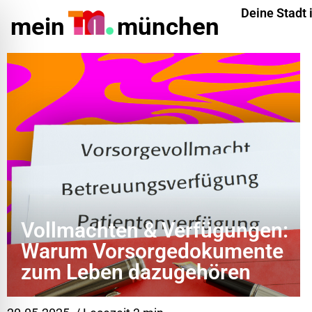
Deine Stadt 
mein
münchen
Vollmachten & Verfügungen:
Warum Vorsorgedokumente
ehinderungsmodus
zum Leben dazugehören