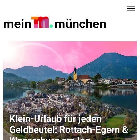
mein
münchen
Klein-Urlaub für jeden
dus
Geldbeutel: Rottach-Egern &