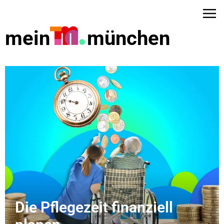
mein
münchen
dus
Die Pflegezeit finanziell