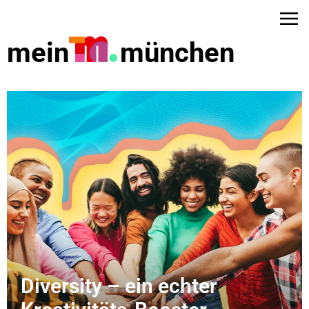
mein
münchen
dus
Diversity – ein echter