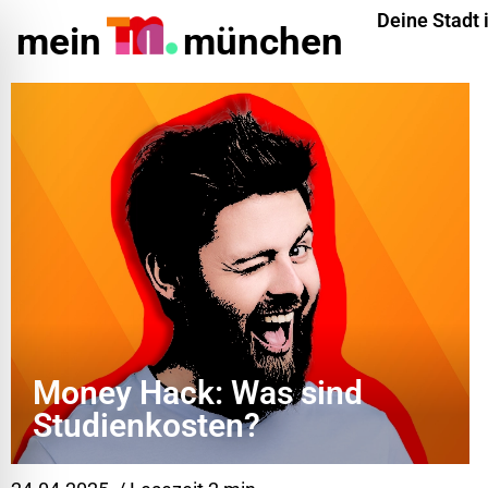
Deine Stadt 
mein
münchen
Money Hack: Was sind
ehinderungsmodus
Studienkosten?