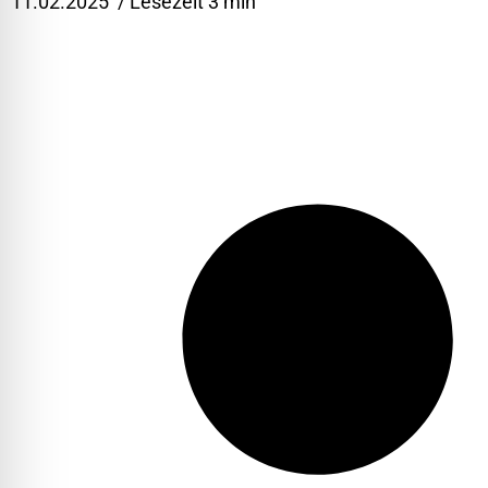
l für Anfallsicherheit
11.02.2025
/ Lesezeit 3 min
-freundlicher Modus
dheitsmodus
psie-sicherer Modus