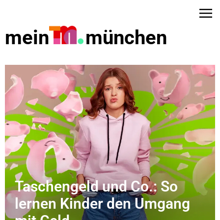
mein
münchen
Taschengeld und Co.: So
dus
lernen Kinder den Umgang