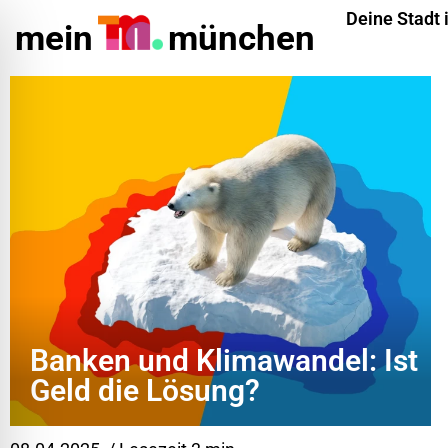
Deine Stadt 
mein
münchen
Banken und Klimawandel: Ist
ehinderungsmodus
Geld die Lösung?